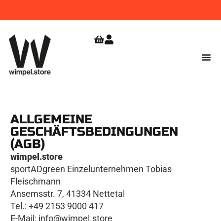
WIMPEL
GRATIS VERSAND
JETZT
BESTELLEN!
AB 9,99
ZUR
SHOPERÖFFNUNG
€
SICHERN!
ALLGEMEINE
GESCHÄFTSBEDINGUNGEN
(AGB)
wimpel.store
sportADgreen Einzelunternehmen Tobias
Fleischmann
Ansemsstr. 7, 41334 Nettetal
Tel.: +49 2153 9000 417
E-Mail: info@wimpel.store