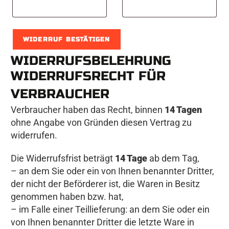
-
M
a
WIDERRUF BESTÄTIGEN
i
WIDERRUFSBELEHRUNG
l
WIDERRUFSRECHT FÜR
(
VERBRAUCHER
w
Verbraucher haben das Recht, binnen
14 Tagen
i
ohne Angabe von Gründen diesen Vertrag zu
e
widerrufen.
d
Die Widerrufsfrist beträgt
14 Tage
ab dem Tag,
e
– an dem Sie oder ein von Ihnen benannter Dritter,
r
der nicht der Beförderer ist, die Waren in Besitz
genommen haben bzw. hat,
h
– im Falle einer Teillieferung: an dem Sie oder ein
o
von Ihnen benannter Dritter die letzte Ware in