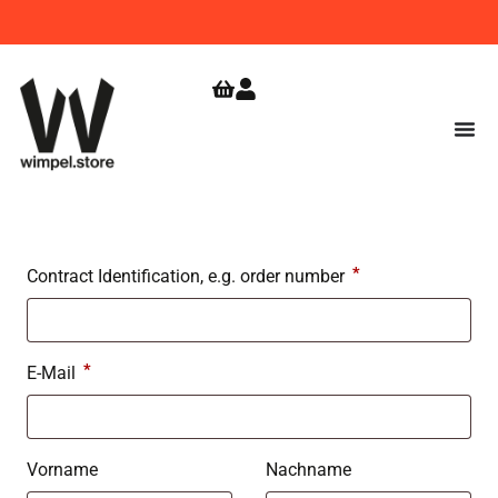
WIMPEL
GRATIS VERSAND
JETZT
BESTELLEN!
AB 9,99
ZUR
SHOPERÖFFNUNG
€
SICHERN!
*
Contract Identification, e.g. order number
*
E-Mail
E
Vorname
Nachname