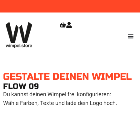
WIMPEL
GRATIS VERSAND
JETZT
BESTELLEN!
AB 9,99
ZUR
SHOPERÖFFNUNG
€
SICHERN!
GESTALTE DEINEN WIMPEL
FLOW 09
Du kannst deinen Wimpel frei konfigurieren:
Wähle Farben, Texte und lade dein Logo hoch.