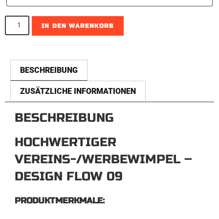
IN DEN WARENKORB
A
l
BESCHREIBUNG
t
ZUSÄTZLICHE INFORMATIONEN
e
r
BESCHREIBUNG
n
a
HOCHWERTIGER
t
VEREINS-/WERBEWIMPEL –
i
DESIGN FLOW 09
v
e
PRODUKTMERKMALE:
: