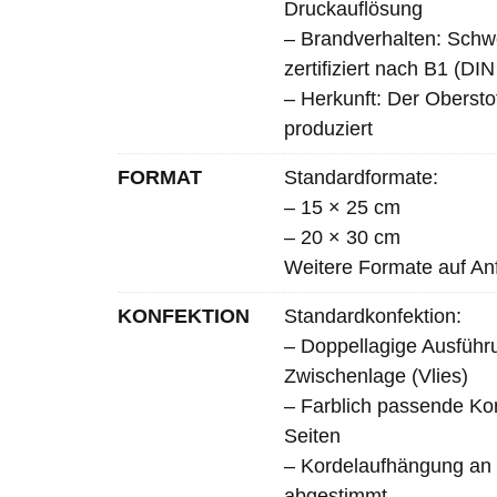
Druckauflösung
– Brandverhalten: Schw
zertifiziert nach B1 (DI
– Herkunft: Der Obersto
produziert
FORMAT
Standardformate:
– 15 × 25 cm
– 20 × 30 cm
Weitere Formate auf An
KONFEKTION
Standardkonfektion:
– Doppellagige Ausführu
Zwischenlage (Vlies)
– Farblich passende Ko
Seiten
– Kordelaufhängung an d
abgestimmt