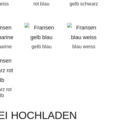
weiss
rot blau
gelb schwarz
marine
gelb blau
blau weiss
rz rot
lb
EI HOCHLADEN