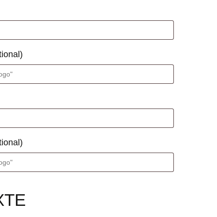
tional)
tional)
XTE