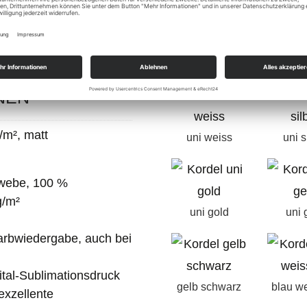
infach eine E-Mail an
Kordelfarbe
*
ine Anfrage umgehend.
NEN
/m², matt
uni weiss
uni s
webe, 100 %
g/m²
uni gold
uni 
Farbwiedergabe, auch bei
ital-Sublimationsdruck
gelb schwarz
blau we
exzellente