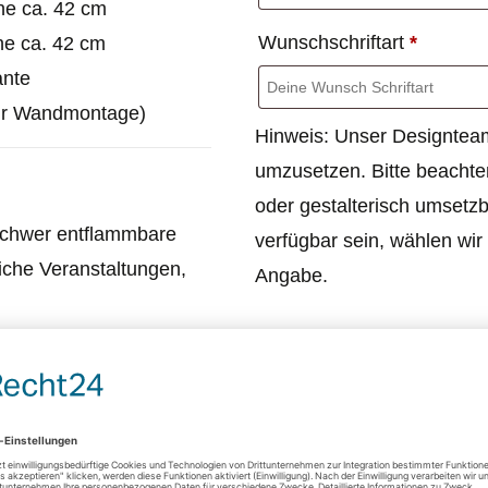
he ca. 42 cm
Wunschschriftart
*
he ca. 42 cm
ante
ür Wandmontage)
Hinweis: Unser Designteam
umzusetzen. Bitte beachten
oder gestalterisch umsetzba
 schwer entflammbare
verfügbar sein, wählen wir 
tliche Veranstaltungen,
Angabe.
 mit einem weichen,
KANTEN
Definiere Deine Kanten