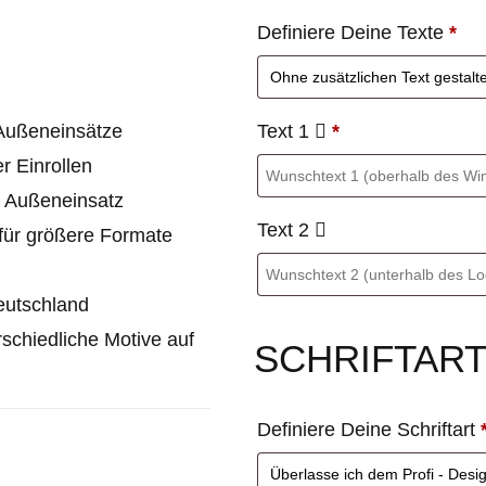
Definiere Deine Texte
*
Text 1
*
e Außeneinsätze
r Einrollen
m Außeneinsatz
Text 2
für größere Formate
Deutschland
rschiedliche Motive auf
SCHRIFTAR
Definiere Deine Schriftart