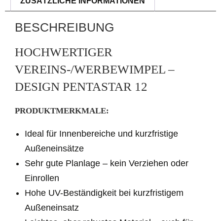
ZUSÄTZLICHE INFORMATIONEN
e
r
BESCHREIBUNG
n
a
HOCHWERTIGER
t
VEREINS-/WERBEWIMPEL –
i
DESIGN PENTASTAR 12
v
e
PRODUKTMERKMALE:
:
Ideal für Innenbereiche und kurzfristige
Außeneinsätze
Sehr gute Planlage – kein Verziehen oder
Einrollen
Hohe UV-Beständigkeit bei kurzfristigem
Außeneinsatz