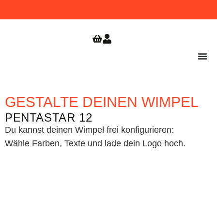
WIMPEL
GRATIS VERSAND
JETZT
BESTELLEN!
AB 9,99
ZUR
SHOPERÖFFNUNG
€
SICHERN!
GESTALTE DEINEN WIMPEL
PENTASTAR 12
Du kannst deinen Wimpel frei konfigurieren:
Wähle Farben, Texte und lade dein Logo hoch.