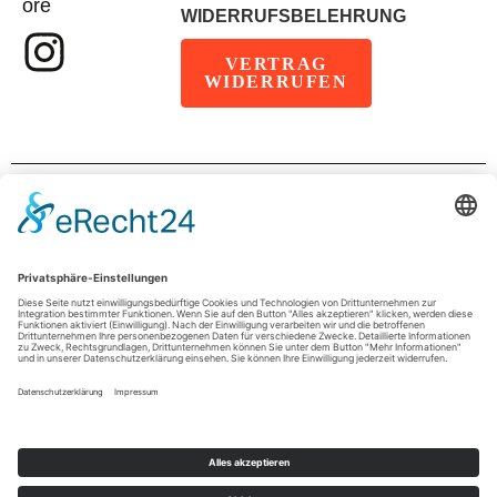
ore
WIDERRUFSBELEHRUNG
VERTRAG
WIDERRUFEN
IMPRESSUM
DATENSCHUTZ
AGB
© 2026 wimpel.store ist eine Marke der
sportADgreen