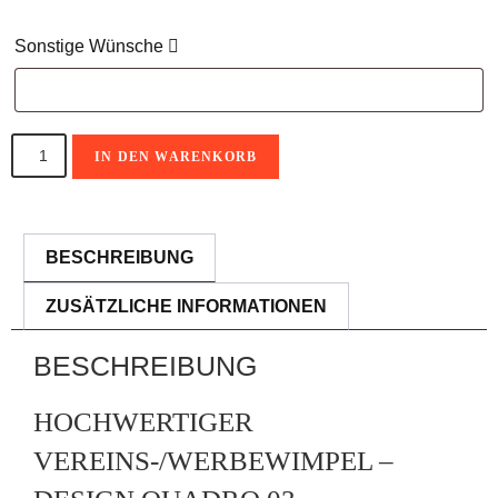
Sonstige Wünsche
IN DEN WARENKORB
A
l
BESCHREIBUNG
t
ZUSÄTZLICHE INFORMATIONEN
e
r
BESCHREIBUNG
n
a
HOCHWERTIGER
t
VEREINS-/WERBEWIMPEL –
i