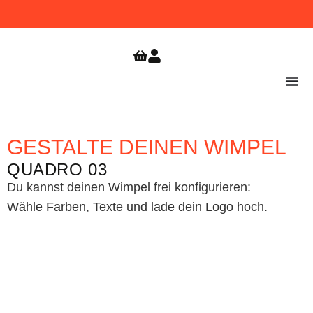
WIMPEL
GRATIS VERSAND
JETZT
BESTELLEN!
AB 9,99
ZUR
SHOPERÖFFNUNG
€
SICHERN!
GESTALTE DEINEN WIMPEL
QUADRO 03
Du kannst deinen Wimpel frei konfigurieren:
Wähle Farben, Texte und lade dein Logo hoch.