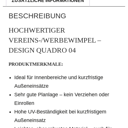
ZUSÄTZLICHE INFORMATIONEN
e
r
BESCHREIBUNG
n
a
HOCHWERTIGER
t
VEREINS-/WERBEWIMPEL –
i
DESIGN QUADRO 04
v
e
PRODUKTMERKMALE:
:
Ideal für Innenbereiche und kurzfristige
Außeneinsätze
Sehr gute Planlage – kein Verziehen oder
Einrollen
Hohe UV-Beständigkeit bei kurzfristigem
Außeneinsatz