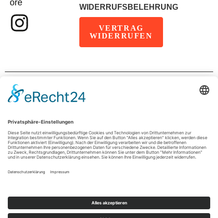
ore
WIDERRUFSBELEHRUNG
VERTRAG
WIDERRUFEN
IMPRESSUM
DATENSCHUTZ
AGB
© 2026 wimpel.store ist eine Marke der
sportADgreen