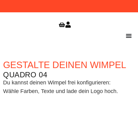
WIMPEL
GRATIS VERSAND
JETZT
BESTELLEN!
AB 9,99
ZUR
SHOPERÖFFNUNG
€
SICHERN!
GESTALTE DEINEN WIMPEL
QUADRO 04
Du kannst deinen Wimpel frei konfigurieren:
Wähle Farben, Texte und lade dein Logo hoch.