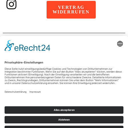
VERTRAG
WIDERRUFEN
IMPRESSUM
DATENSCHUTZ
AGB
© 2026 wimpel.store ist eine Marke der
sportADgreen