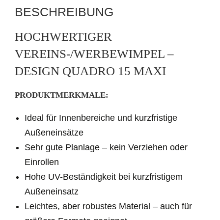
r
BESCHREIBUNG
n
a
HOCHWERTIGER
t
VEREINS-/WERBEWIMPEL –
i
DESIGN QUADRO 15 MAXI
v
e
PRODUKTMERKMALE:
:
Ideal für Innenbereiche und kurzfristige
Außeneinsätze
Sehr gute Planlage – kein Verziehen oder
Einrollen
Hohe UV-Beständigkeit bei kurzfristigem
Außeneinsatz
Leichtes, aber robustes Material – auch für