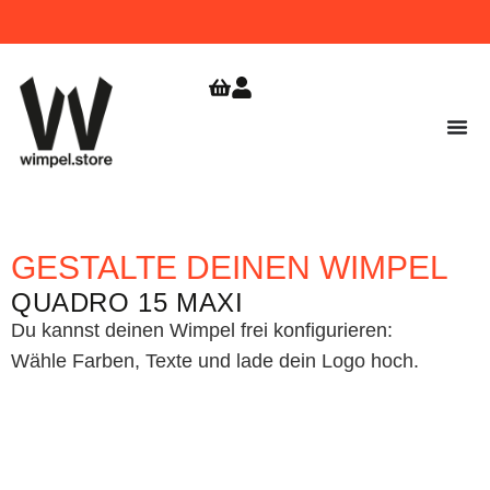
WIMPEL
GRATIS VERSAND
JETZT
BESTELLEN!
AB 9,99
ZUR
SHOPERÖFFNUNG
€
SICHERN!
GESTALTE DEINEN WIMPEL
QUADRO 15 MAXI
Du kannst deinen Wimpel frei konfigurieren:
Wähle Farben, Texte und lade dein Logo hoch.