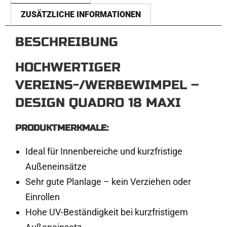
t
ZUSÄTZLICHE INFORMATIONEN
e
r
BESCHREIBUNG
n
a
HOCHWERTIGER
t
VEREINS-/WERBEWIMPEL –
i
DESIGN QUADRO 18 MAXI
v
e
PRODUKTMERKMALE:
:
Ideal für Innenbereiche und kurzfristige
Außeneinsätze
Sehr gute Planlage – kein Verziehen oder
Einrollen
Hohe UV-Beständigkeit bei kurzfristigem