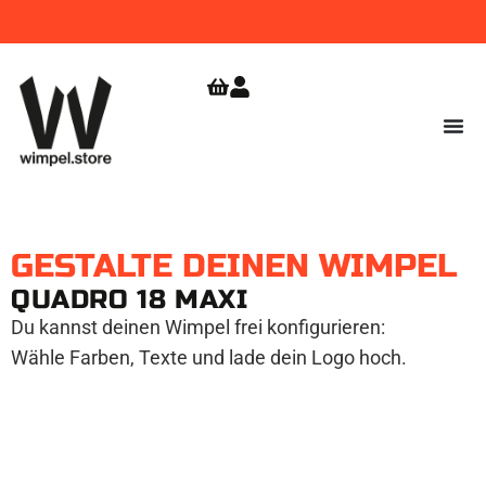
WIMPEL
GRATIS VERSAND
JETZT
BESTELLEN!
AB 9,99
ZUR
SHOPERÖFFNUNG
€
SICHERN!
GESTALTE DEINEN WIMPEL
QUADRO 18 MAXI
Du kannst deinen Wimpel frei konfigurieren:
Wähle Farben, Texte und lade dein Logo hoch.