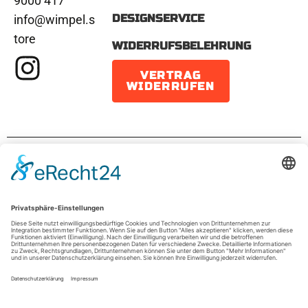
9000 417
DESIGNSERVICE
info@wimpel.s
tore
WIDERRUFSBELEHRUNG
VERTRAG
WIDERRUFEN
IMPRESSUM
DATENSCHUTZ
AGB
© 2026 wimpel.store ist eine Marke der
sportADgreen