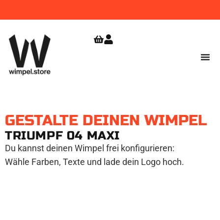
WIMPEL
GRATIS VERSAND
JETZT
BESTELLEN!
AB 9,99
ZUR
SHOPERÖFFNUNG
€
SICHERN!
GESTALTE DEINEN WIMPEL
TRIUMPF 04 MAXI
Du kannst deinen Wimpel frei konfigurieren:
Wähle Farben, Texte und lade dein Logo hoch.