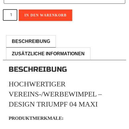
IN DEN WARENKORB
A
l
BESCHREIBUNG
t
ZUSÄTZLICHE INFORMATIONEN
e
r
BESCHREIBUNG
n
a
HOCHWERTIGER
t
VEREINS-/WERBEWIMPEL –
i
DESIGN TRIUMPF 04 MAXI
v
e
PRODUKTMERKMALE:
: