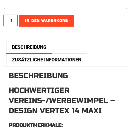
IN DEN WARENKORB
A
l
BESCHREIBUNG
t
ZUSÄTZLICHE INFORMATIONEN
e
r
BESCHREIBUNG
n
a
HOCHWERTIGER
t
VEREINS-/WERBEWIMPEL –
i
DESIGN VERTEX 14 MAXI
v
e
PRODUKTMERKMALE: