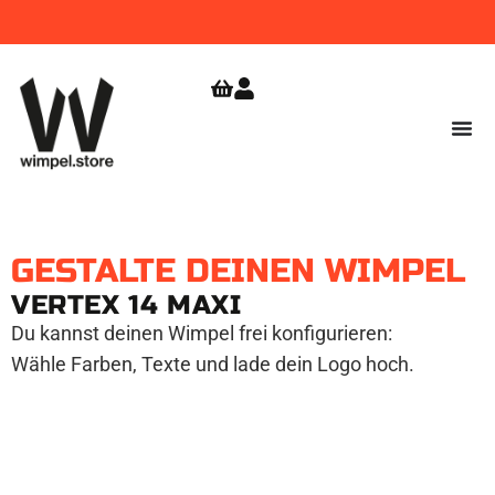
WIMPEL
GRATIS VERSAND
JETZT
BESTELLEN!
AB 9,99
ZUR
SHOPERÖFFNUNG
€
SICHERN!
GESTALTE DEINEN WIMPEL
VERTEX 14 MAXI
Du kannst deinen Wimpel frei konfigurieren:
Wähle Farben, Texte und lade dein Logo hoch.